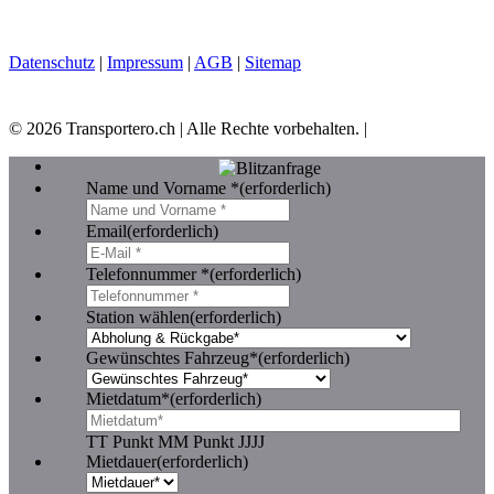
Datenschutz
|
Impressum
|
AGB
|
Sitemap
©
2026
Transportero.ch | Alle Rechte vorbehalten. |
Name und Vorname *
(erforderlich)
Email
(erforderlich)
Telefonnummer *
(erforderlich)
Station wählen
(erforderlich)
Gewünschtes Fahrzeug*
(erforderlich)
Mietdatum*
(erforderlich)
TT Punkt MM Punkt JJJJ
Mietdauer
(erforderlich)