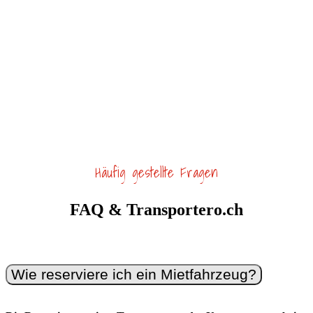
zuverlässig!
Kontaktieren Sie us oder buchen Sie direkt online. Mit
Transportero.ch wird jeder Transport zum Kinderspiel.
0800 600 100
Mo-So 06–22 Uhr
Häufig gestellte Fragen
FAQ & Transportero.ch
Wie reserviere ich ein Mietfahrzeug?