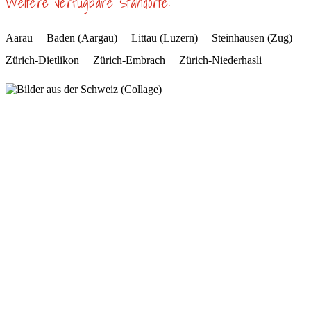
Weitere verfügbare Standorte:
Aarau
Baden (Aargau)
Littau (Luzern)
Steinhausen (Zug)
Zürich-Dietlikon
Zürich-Embrach
Zürich-Niederhasli
Jetzt Transporter oder Umzugswagen in Buchs
(Aargau) mieten – unkompliziert, flexibel und
zuverlässig!
Kontaktieren Sie us oder buchen Sie direkt online. Mit
Transportero.ch wird jeder Transport zum Kinderspiel.
0800 600 100
Mo-So 06–22 Uhr
Jetzt Transporter oder Umzugswagen in Buchs
(Aargau) mieten – unkompliziert, flexibel und