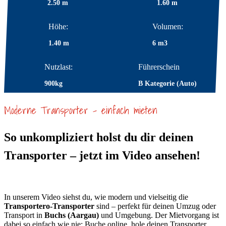
2.50 m
1.60 m
Höhe:
Volumen:
1.40 m
6 m3
Nutzlast:
Führerschein
900kg
B Kategorie (Auto)
Moderne Transporter – einfach mieten
So unkompliziert holst du dir deinen
Transporter – jetzt im Video ansehen!
In unserem Video siehst du, wie modern und vielseitig die
Transportero-Transporter
sind – perfekt für deinen Umzug oder
Transport in
Buchs (Aargau)
und Umgebung. Der Mietvorgang ist
dabei so einfach wie nie: Buche online, hole deinen Transporter