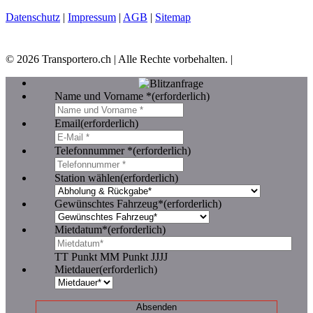
Datenschutz
|
Impressum
|
AGB
|
Sitemap
©
2026
Transportero.ch | Alle Rechte vorbehalten. |
Name und Vorname *
(erforderlich)
Email
(erforderlich)
Telefonnummer *
(erforderlich)
Station wählen
(erforderlich)
Gewünschtes Fahrzeug*
(erforderlich)
Mietdatum*
(erforderlich)
TT Punkt MM Punkt JJJJ
Mietdauer
(erforderlich)