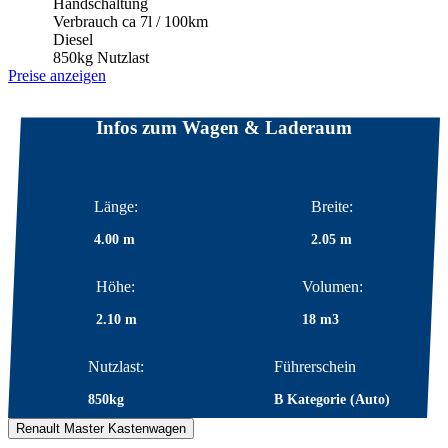
Handschaltung
Verbrauch ca 7l / 100km
Diesel
850kg Nutzlast
Preise anzeigen
Infos zum Wagen & Laderaum
Länge:
Breite:
4.00 m
2.05 m
Höhe:
Volumen:
2.10 m
18 m3
Nutzlast:
Führerschein
850kg
B Kategorie (Auto)
Renault Master Kastenwagen